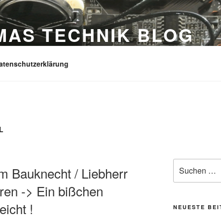
MAS TECHNIK BLOG
echnikwelt
atenschutzerklärung
L
Suchen
im Bauknecht / Liebherr
nach:
ren -> Ein bißchen
icht !
NEUESTE BE