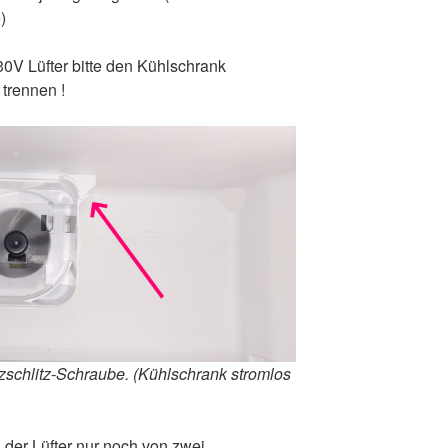
)
0V Lüfter bitte den Kühlschrank
trennen !
uzschlitz-Schraube. (Kühlschrank stromlos
der Lüfter nur noch von zwei