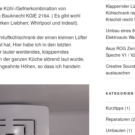
Klappernder Lü
ne Kühl-/Gefrierkombination von
Kühlschrank re
 Bauknecht KGIE 2164. ( Es gibt wohl
Kriechöl reicht 
ken Liebherr, Whirlpool und Indesit).
Umbau eines 80
mluftkühlschrank der einen kleinen Lüfter
Elektroauto Wa
ut hat. Hier habe ich in den letzten
Asus ROG Zeni
r lauter werdendes, klapperndes
Spectre V1 / V2
der ganzen Küche störend laut wurde.
 ungeahnte Höhen, so dass ich handeln
Creative Sound
austauschen
KATEGORIEN
Kurztipps
(1)
Reparaturen
(2
Umbauten
(1)