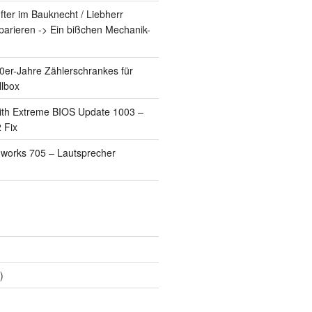
fter im Bauknecht / Liebherr
parieren -> Ein bißchen Mechanik-
!
er-Jahre Zählerschrankes für
llbox
th Extreme BIOS Update 1003 –
 Fix
works 705 – Lautsprecher
)