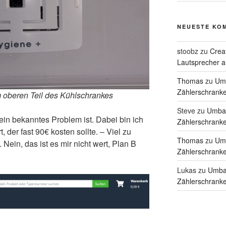
NEUESTE KO
stoobz
zu
Crea
Lautsprecher 
Thomas
zu
Umb
Zählerschranke
m oberen Teil des Kühlschrankes
Steve
zu
Umbau
ein bekanntes Problem ist. Dabei bin ich
Zählerschranke
, der fast 90€ kosten sollte. – Viel zu
Thomas
zu
Umb
 Nein, das ist es mir nicht wert, Plan B
Zählerschranke
Lukas
zu
Umbau
Zählerschranke