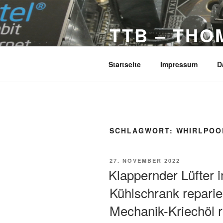
Zum
Inhalt
TTB – THO
springen
Interessante Berichte aus der T
Startseite
Impressum
D
SCHLAGWORT:
WHIRLPOO
VERÖFFENTLICHT
27. NOVEMBER 2022
AM
Klappernder Lüfter 
Kühlschrank reparie
Mechanik-Kriechöl re